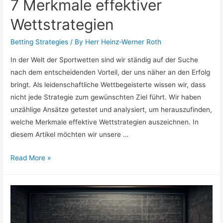
7 Merkmale effektiver
Wettstrategien
Betting Strategies
/ By
Herr Heinz-Werner Roth
In der Welt der Sportwetten sind wir ständig auf der Suche
nach dem entscheidenden Vorteil, der uns näher an den Erfolg
bringt. Als leidenschaftliche Wettbegeisterte wissen wir, dass
nicht jede Strategie zum gewünschten Ziel führt. Wir haben
unzählige Ansätze getestet und analysiert, um herauszufinden,
welche Merkmale effektive Wettstrategien auszeichnen. In
diesem Artikel möchten wir unsere …
7
Read More »
Merkmale
effektiver
Wettstrategien