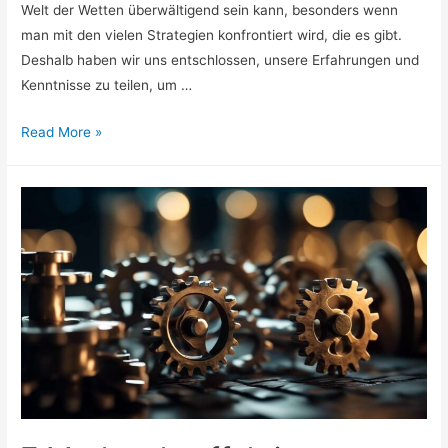
Welt der Wetten überwältigend sein kann, besonders wenn
man mit den vielen Strategien konfrontiert wird, die es gibt.
Deshalb haben wir uns entschlossen, unsere Erfahrungen und
Kenntnisse zu teilen, um …
Wett-
Read More »
Grundlagen:
Ein
Leitfaden
für
Neulinge