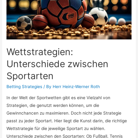
Wettstrategien:
Unterschiede zwischen
Sportarten
Betting Strategies
/ By
Herr Heinz-Werner Roth
In der Welt der Sportwetten gibt es eine Vielzahl von
Strategien, die genutzt werden können, um die
Gewinnchancen zu maximieren. Doch nicht jede Strategie
passt zu jeder Sportart. Hier liegt die Kunst darin, die richtige
Wettstrategie für die jeweilige Sportart zu wählen.
Unterschiede zwischen den Sportarten: Ob Fußball, Tennis