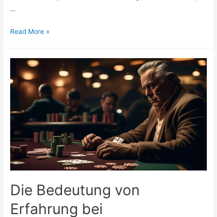
…
Wett-
Read More »
Tipps:
Analyse
aktueller
Strategietrends
Die Bedeutung von
Erfahrung bei