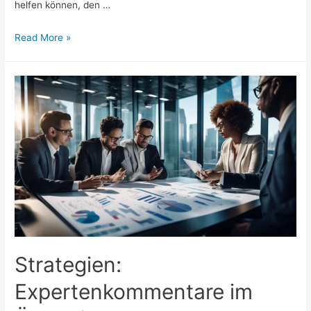
helfen können, den …
Wie
Read More »
werden
Wettstrategien
bewertet?
Strategien:
Expertenkommentare im