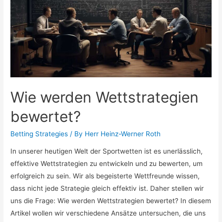
Wie werden Wettstrategien
bewertet?
Betting Strategies
/ By
Herr Heinz-Werner Roth
In unserer heutigen Welt der Sportwetten ist es unerlässlich,
effektive Wettstrategien zu entwickeln und zu bewerten, um
erfolgreich zu sein. Wir als begeisterte Wettfreunde wissen,
dass nicht jede Strategie gleich effektiv ist. Daher stellen wir
uns die Frage: Wie werden Wettstrategien bewertet? In diesem
Artikel wollen wir verschiedene Ansätze untersuchen, die uns