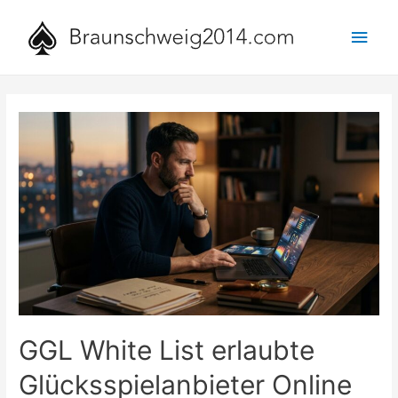
Main
Men
GGL White List erlaubte
Glücksspielanbieter Online