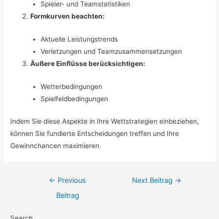
Spieler- und Teamstatistiken
Formkurven beachten:
Aktuelle Leistungstrends
Verletzungen und Teamzusammensetzungen
Äußere Einflüsse berücksichtigen:
Wetterbedingungen
Spielfeldbedingungen
Indem Sie diese Aspekte in Ihre Wettstrategien einbeziehen,
können Sie fundierte Entscheidungen treffen und Ihre
Gewinnchancen maximieren.
Beitrags-
←
Previous
Next Beitrag
→
Navigation
Beitrag
Search