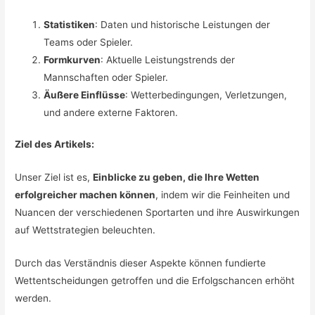
Statistiken
: Daten und historische Leistungen der
Teams oder Spieler.
Formkurven
: Aktuelle Leistungstrends der
Mannschaften oder Spieler.
Äußere Einflüsse
: Wetterbedingungen, Verletzungen,
und andere externe Faktoren.
Ziel des Artikels:
Unser Ziel ist es,
Einblicke zu geben, die Ihre Wetten
erfolgreicher machen können
, indem wir die Feinheiten und
Nuancen der verschiedenen Sportarten und ihre Auswirkungen
auf Wettstrategien beleuchten.
Durch das Verständnis dieser Aspekte können fundierte
Wettentscheidungen getroffen und die Erfolgschancen erhöht
werden.