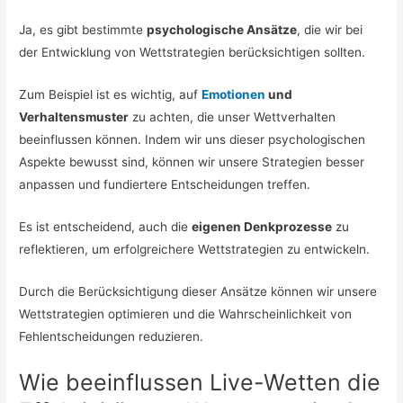
Ja, es gibt bestimmte
psychologische Ansätze
, die wir bei
der Entwicklung von Wettstrategien berücksichtigen sollten.
Zum Beispiel ist es wichtig, auf
Emotionen
und
Verhaltensmuster
zu achten, die unser Wettverhalten
beeinflussen können. Indem wir uns dieser psychologischen
Aspekte bewusst sind, können wir unsere Strategien besser
anpassen und fundiertere Entscheidungen treffen.
Es ist entscheidend, auch die
eigenen Denkprozesse
zu
reflektieren, um erfolgreichere Wettstrategien zu entwickeln.
Durch die Berücksichtigung dieser Ansätze können wir unsere
Wettstrategien optimieren und die Wahrscheinlichkeit von
Fehlentscheidungen reduzieren.
Wie beeinflussen Live-Wetten die