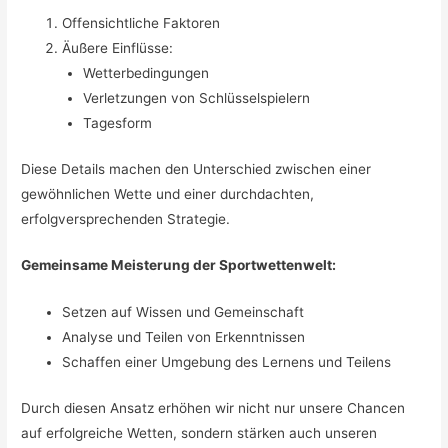
Offensichtliche Faktoren
Äußere Einflüsse:
Wetterbedingungen
Verletzungen von Schlüsselspielern
Tagesform
Diese Details machen den Unterschied zwischen einer
gewöhnlichen Wette und einer durchdachten,
erfolgversprechenden Strategie.
Gemeinsame Meisterung der Sportwettenwelt:
Setzen auf Wissen und Gemeinschaft
Analyse und Teilen von Erkenntnissen
Schaffen einer Umgebung des Lernens und Teilens
Durch diesen Ansatz erhöhen wir nicht nur unsere Chancen
auf erfolgreiche Wetten, sondern stärken auch unseren