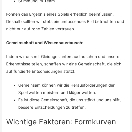
Stimmung im Team
können das Ergebnis eines Spiels erheblich beeinflussen.
Deshalb sollten wir stets ein umfassendes Bild betrachten und
nicht nur auf rohe Zahlen vertrauen.
Gemeinschaft und Wissensaustausch:
Indem wir uns mit Gleichgesinnten austauschen und unsere
Erkenntnisse teilen, schaffen wir eine Gemeinschaft, die sich
auf fundierte Entscheidungen stützt.
Gemeinsam können wir die Herausforderungen der
Sportwetten meistern und klüger wetten.
Es ist diese Gemeinschaft, die uns stärkt und uns hilft,
bessere Entscheidungen zu treffen.
Wichtige Faktoren: Formkurven