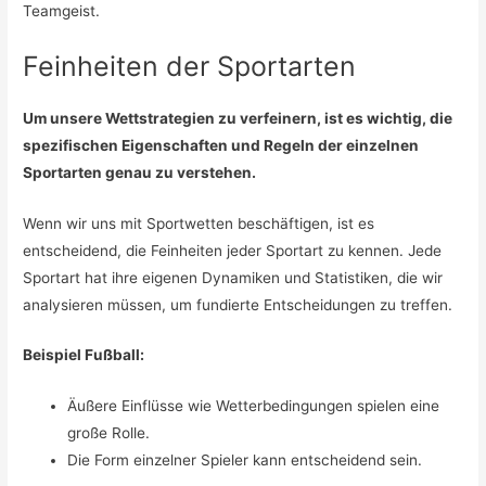
Teamgeist.
Feinheiten der Sportarten
Um unsere Wettstrategien zu verfeinern, ist es wichtig, die
spezifischen Eigenschaften und Regeln der einzelnen
Sportarten genau zu verstehen.
Wenn wir uns mit Sportwetten beschäftigen, ist es
entscheidend, die Feinheiten jeder Sportart zu kennen. Jede
Sportart hat ihre eigenen Dynamiken und Statistiken, die wir
analysieren müssen, um fundierte Entscheidungen zu treffen.
Beispiel Fußball:
Äußere Einflüsse wie Wetterbedingungen spielen eine
große Rolle.
Die Form einzelner Spieler kann entscheidend sein.