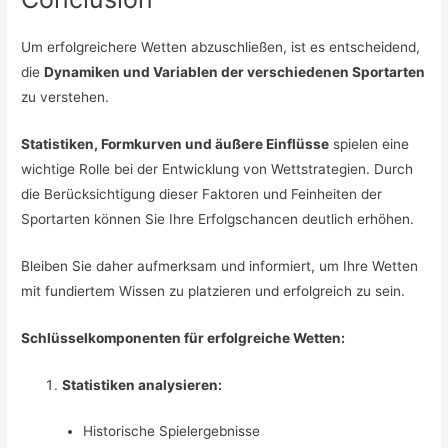
Um erfolgreichere Wetten abzuschließen, ist es entscheidend,
die
Dynamiken und Variablen der verschiedenen Sportarten
zu verstehen.
Statistiken, Formkurven und äußere Einflüsse
spielen eine
wichtige Rolle bei der Entwicklung von Wettstrategien. Durch
die Berücksichtigung dieser Faktoren und Feinheiten der
Sportarten können Sie Ihre Erfolgschancen deutlich erhöhen.
Bleiben Sie daher aufmerksam und informiert, um Ihre Wetten
mit fundiertem Wissen zu platzieren und erfolgreich zu sein.
Schlüsselkomponenten für erfolgreiche Wetten:
Statistiken analysieren:
Historische Spielergebnisse