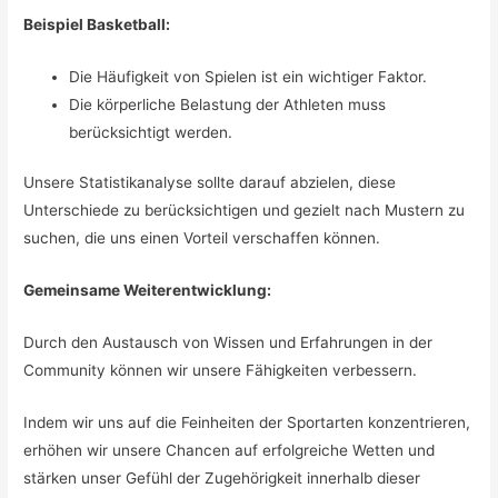
Beispiel Basketball:
Die Häufigkeit von Spielen ist ein wichtiger Faktor.
Die körperliche Belastung der Athleten muss
berücksichtigt werden.
Unsere Statistikanalyse sollte darauf abzielen, diese
Unterschiede zu berücksichtigen und gezielt nach Mustern zu
suchen, die uns einen Vorteil verschaffen können.
Gemeinsame Weiterentwicklung:
Durch den Austausch von Wissen und Erfahrungen in der
Community können wir unsere Fähigkeiten verbessern.
Indem wir uns auf die Feinheiten der Sportarten konzentrieren,
erhöhen wir unsere Chancen auf erfolgreiche Wetten und
stärken unser Gefühl der Zugehörigkeit innerhalb dieser