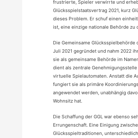
frustrierte, Spieler verwirrte und erh
Glücksspielstaatsvertrag 2021, kurz G
dieses Problem. Er schuf einen einhei
ist, eine einzige nationale Behörde z
Die Gemeinsame Glücksspielbehörde de
Juli 2021 gegründet und nahm 2022 ihren
sie als gemeinsame Behörde im Namen
dient als zentrale Genehmigungsstelle
virtuelle Spielautomaten. Anstatt die 
fungiert sie als primäre Koordinierungss
angewendet werden, unabhängig davon
Wohnsitz hat.
Die Schaffung der GGL war ebenso sehr
Errungenschaft. Eine Einigung zwisch
Glücksspieltraditionen, unterschiedlic