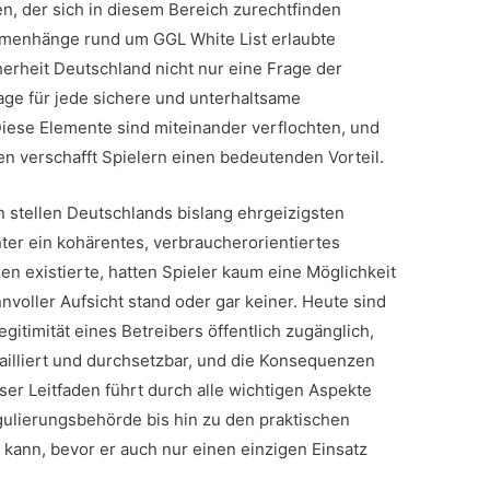
den, der sich in diesem Bereich zurechtfinden
mmenhänge rund um GGL White List erlaubte
herheit Deutschland nicht nur eine Frage der
age für jede sichere und unterhaltsame
Diese Elemente sind miteinander verflochten, und
n verschafft Spielern einen bedeutenden Vorteil.
 stellen Deutschlands bislang ehrgeizigsten
ter ein kohärentes, verbraucherorientiertes
n existierte, hatten Spieler kaum eine Möglichkeit
nvoller Aufsicht stand oder gar keiner. Heute sind
gitimität eines Betreibers öffentlich zugänglich,
tailliert und durchsetzbar, und die Konsequenzen
eser Leitfaden führt durch alle wichtigen Aspekte
ulierungsbehörde bis hin zu den praktischen
 kann, bevor er auch nur einen einzigen Einsatz