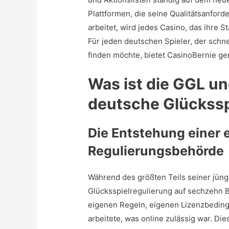
Plattformen, die seine Qualitätsanford
arbeitet, wird jedes Casino, das ihre S
Für jeden deutschen Spieler, der schn
finden möchte, bietet CasinoBernie ge
Was ist die GGL un
deutsche Glückssp
Die Entstehung einer 
Regulierungsbehörde
Während des größten Teils seiner jün
Glücksspielregulierung auf sechzehn B
eigenen Regeln, eigenen Lizenzbedin
arbeitete, was online zulässig war. Die