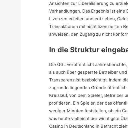
Ansichten zur Liberalisierung zu erziel
Verhandlungen. Das Ergebnis ist eine
Lizenzen erteilen und entziehen, Geld
Transaktionen mit nicht lizenzierten B
anweisen, den Zugang zu nicht konfo
In die Struktur einge
Die GGL veröffentlicht Jahresberichte, 
als auch über gesperrte Betreiber und 
Transparenz ist beabsichtigt. Indem d
zugrunde liegenden Gründe öffentlich 
Kreislauf, von dem Spieler, Betreiber
profitieren. Ein Spieler, der das öffen
weniger Minuten feststellen, ob ein Ca
was heute vielleicht der wichtigste Übe
Casino in Deutschland in Betracht zieht