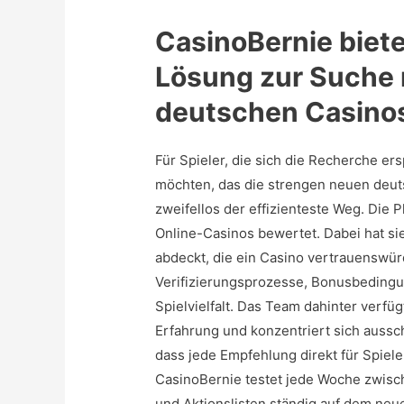
CasinoBernie biete
Lösung zur Suche n
deutschen Casino
Für Spieler, die sich die Recherche er
möchten, das die strengen neuen deutsc
zweifellos der effizienteste Weg. Die P
Online-Casinos bewertet. Dabei hat sie
abdeckt, die ein Casino vertrauenswür
Verifizierungsprozesse, Bonusbeding
Spielvielfalt. Das Team dahinter verfü
Erfahrung und konzentriert sich aussc
dass jede Empfehlung direkt für Spieler
CasinoBernie testet jede Woche zwisc
und Aktionslisten ständig auf dem neu