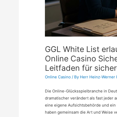
GGL White List erla
Online Casino Sich
Leitfaden für siche
Online Casino
/ By
Herr Heinz-Werner 
Die Online-Glücksspielbranche in Deuts
dramatischer verändert als fast jeder
eine eigene Aufsichtsbehörde und ein v
haben gemeinsam die Art und Weise ver