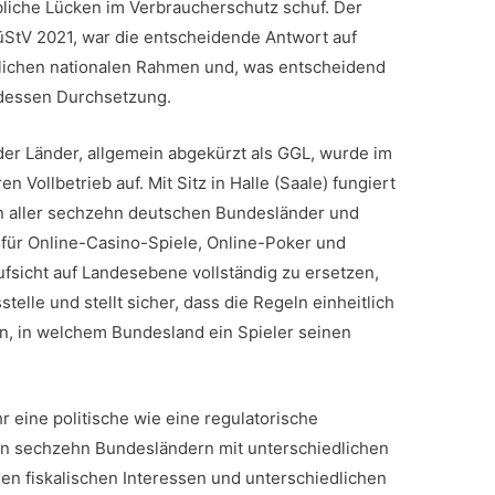
ebliche Lücken im Verbraucherschutz schuf. Der
lüStV 2021, war die entscheidende Antwort auf
tlichen nationalen Rahmen und, was entscheidend
u dessen Durchsetzung.
r Länder, allgemein abgekürzt als GGL, wurde im
 Vollbetrieb auf. Mit Sitz in Halle (Saale) fungiert
 aller sechzehn deutschen Bundesländer und
 für Online-Casino-Spiele, Online-Poker und
Aufsicht auf Landesebene vollständig zu ersetzen,
telle und stellt sicher, dass die Regeln einheitlich
, in welchem Bundesland ein Spieler seinen
 eine politische wie eine regulatorische
en sechzehn Bundesländern mit unterschiedlichen
hen fiskalischen Interessen und unterschiedlichen