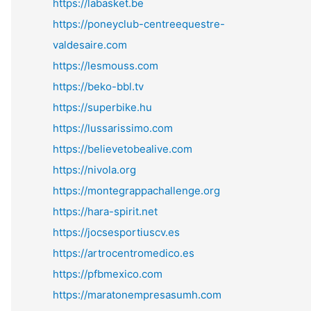
https://labasket.be
https://poneyclub-centreequestre-
valdesaire.com
https://lesmouss.com
https://beko-bbl.tv
https://superbike.hu
https://lussarissimo.com
https://believetobealive.com
https://nivola.org
https://montegrappachallenge.org
https://hara-spirit.net
https://jocsesportiuscv.es
https://artrocentromedico.es
https://pfbmexico.com
https://maratonempresasumh.com