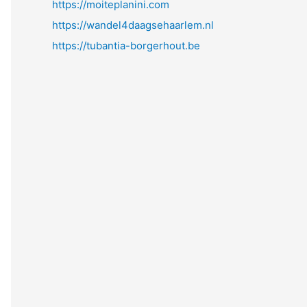
https://moiteplanini.com
https://wandel4daagsehaarlem.nl
https://tubantia-borgerhout.be