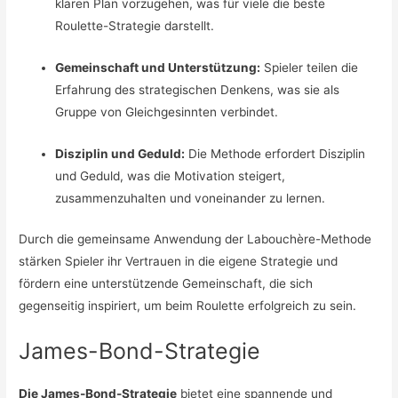
klaren Plan vorzugehen, was für viele die beste
Roulette-Strategie darstellt.
Gemeinschaft und Unterstützung:
Spieler teilen die
Erfahrung des strategischen Denkens, was sie als
Gruppe von Gleichgesinnten verbindet.
Disziplin und Geduld:
Die Methode erfordert Disziplin
und Geduld, was die Motivation steigert,
zusammenzuhalten und voneinander zu lernen.
Durch die gemeinsame Anwendung der Labouchère-Methode
stärken Spieler ihr Vertrauen in die eigene Strategie und
fördern eine unterstützende Gemeinschaft, die sich
gegenseitig inspiriert, um beim Roulette erfolgreich zu sein.
James-Bond-Strategie
Die James-Bond-Strategie
bietet eine spannende und