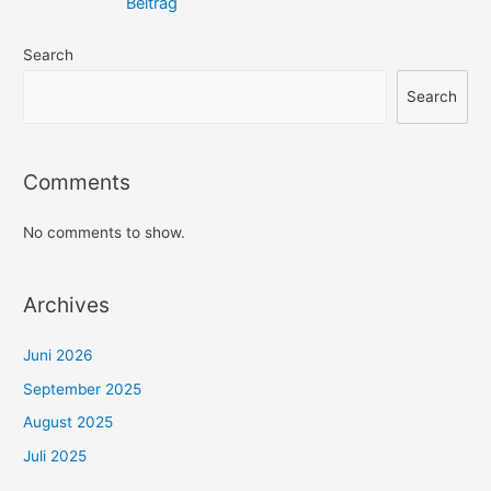
Navigation
Beitrag
Search
Search
Comments
No comments to show.
Archives
Juni 2026
September 2025
August 2025
Juli 2025