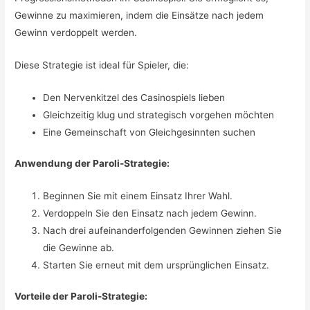
Gewinne zu maximieren, indem die Einsätze nach jedem
Gewinn verdoppelt werden.
Diese Strategie ist ideal für Spieler, die:
Den Nervenkitzel des Casinospiels lieben
Gleichzeitig klug und strategisch vorgehen möchten
Eine Gemeinschaft von Gleichgesinnten suchen
Anwendung der Paroli-Strategie:
Beginnen Sie mit einem Einsatz Ihrer Wahl.
Verdoppeln Sie den Einsatz nach jedem Gewinn.
Nach drei aufeinanderfolgenden Gewinnen ziehen Sie
die Gewinne ab.
Starten Sie erneut mit dem ursprünglichen Einsatz.
Vorteile der Paroli-Strategie: