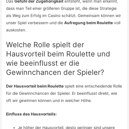
Das
Gefühl der Zugehörigkeit
entsteht, wenn man erkennt,
dass man Teil einer größeren Gruppe ist, die diese Strategie
als Weg zum Erfolg im Casino schätzt. Gemeinsam können wir
unser Spiel verbessern und die
Aufregung beim Roulette
voll
auskosten.
Welche Rolle spielt der
Hausvorteil beim Roulette und
wie beeinflusst er die
Gewinnchancen der Spieler?
Der Hausvorteil beim Roulette
spielt eine entscheidende Rolle
für die Gewinnchancen der Spieler. Er beeinflusst direkt, wie
oft wir gewinnen können und in welcher Höhe.
Einfluss des Hausvorteils:
Je höher der Hausvorteil, desto geringer sind unsere