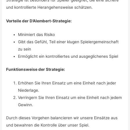
und kontrollierte Herangehensweise schätzen.
Vorteile der D’Alembert-Strategie:
Minimiert das Risiko
Gibt das Gefühl, Teil einer klugen Spielergemeinschaft
zu sein
Ermöglicht ein kontrolliertes und ausgeglichenes Spiel
Funktionsweise der Strategie:
Erhöhen Sie Ihren Einsatz um eine Einheit nach jeder
Niederlage.
Verringern Sie Ihren Einsatz um eine Einheit nach jedem
Gewinn.
Durch dieses Vorgehen balancieren wir unsere Einsätze aus
und bewahren die Kontrolle über unser Spiel.