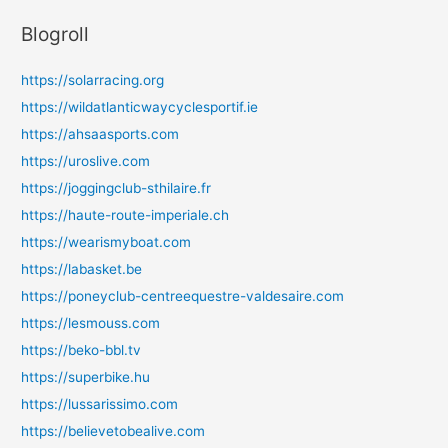
Blogroll
https://solarracing.org
https://wildatlanticwaycyclesportif.ie
https://ahsaasports.com
https://uroslive.com
https://joggingclub-sthilaire.fr
https://haute-route-imperiale.ch
https://wearismyboat.com
https://labasket.be
https://poneyclub-centreequestre-valdesaire.com
https://lesmouss.com
https://beko-bbl.tv
https://superbike.hu
https://lussarissimo.com
https://believetobealive.com