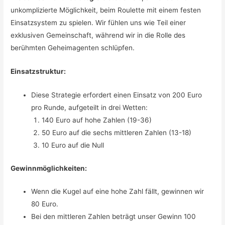
unkomplizierte Möglichkeit, beim Roulette mit einem festen
Einsatzsystem zu spielen. Wir fühlen uns wie Teil einer
exklusiven Gemeinschaft, während wir in die Rolle des
berühmten Geheimagenten schlüpfen.
Einsatzstruktur:
Diese Strategie erfordert einen Einsatz von 200 Euro
pro Runde, aufgeteilt in drei Wetten:
140 Euro auf hohe Zahlen (19-36)
50 Euro auf die sechs mittleren Zahlen (13-18)
10 Euro auf die Null
Gewinnmöglichkeiten:
Wenn die Kugel auf eine hohe Zahl fällt, gewinnen wir
80 Euro.
Bei den mittleren Zahlen beträgt unser Gewinn 100