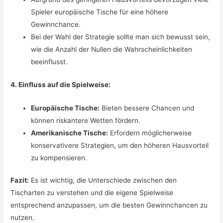
Spieler europäische Tische für eine höhere
Gewinnchance.
Bei der Wahl der Strategie sollte man sich bewusst sein,
wie die Anzahl der Nullen die Wahrscheinlichkeiten
beeinflusst.
4. Einfluss auf die Spielweise:
Europäische Tische:
Bieten bessere Chancen und
können riskantere Wetten fördern.
Amerikanische Tische:
Erfordern möglicherweise
konservativere Strategien, um den höheren Hausvorteil
zu kompensieren.
Fazit:
Es ist wichtig, die Unterschiede zwischen den
Tischarten zu verstehen und die eigene Spielweise
entsprechend anzupassen, um die besten Gewinnchancen zu
nutzen.