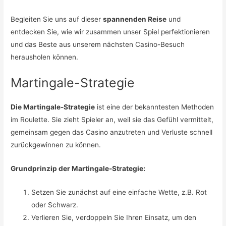
Begleiten Sie uns auf dieser
spannenden Reise
und
entdecken Sie, wie wir zusammen unser Spiel perfektionieren
und das Beste aus unserem nächsten Casino-Besuch
herausholen können.
Martingale-Strategie
Die Martingale-Strategie
ist eine der bekanntesten Methoden
im Roulette. Sie zieht Spieler an, weil sie das Gefühl vermittelt,
gemeinsam gegen das Casino anzutreten und Verluste schnell
zurückgewinnen zu können.
Grundprinzip der Martingale-Strategie:
Setzen Sie zunächst auf eine einfache Wette, z.B. Rot
oder Schwarz.
Verlieren Sie, verdoppeln Sie Ihren Einsatz, um den