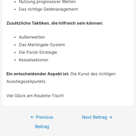
Nutzung progressiver Wetten
Das richtige Geldmanagement
Zusätzliche Taktiken, die hilfreich sein können:
Außenwetten
Das Martingale-System
Die Paroli-Strategie
Kesselsektoren
Ein entscheidender Aspekt ist:
Die Kunst des richtigen
Ausstiegszeitpunkts.
Viel Glück am Roulette-Tisch!
Beitrags-
←
Previous
Next Beitrag
→
Navigation
Beitrag