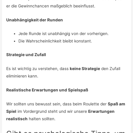
er die Gewinnchancen maßgeblich beeinflusst.
Unabhängigkeit der Runden
Jede Runde ist unabhängig von der vorherigen.
Die Wahrscheinlichkeit bleibt konstant.
Strategie und Zufall
Es ist wichtig zu verstehen, dass
keine Strategie
den Zufall
eliminieren kann.
Realistische Erwartungen und Spielspaß
Wir sollten uns bewusst sein, dass beim Roulette der
Spaß am
Spiel
im Vordergrund steht und wir unsere
Erwartungen
realistisch
halten sollten.