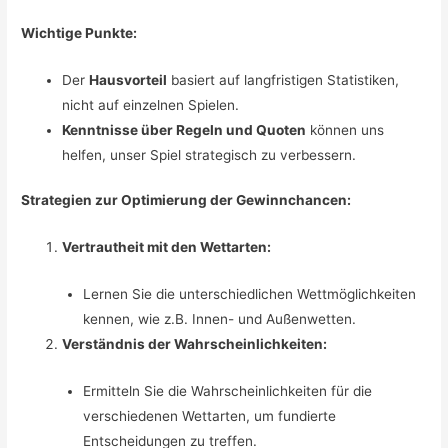
Wichtige Punkte:
Der
Hausvorteil
basiert auf langfristigen Statistiken,
nicht auf einzelnen Spielen.
Kenntnisse über Regeln und Quoten
können uns
helfen, unser Spiel strategisch zu verbessern.
Strategien zur Optimierung der Gewinnchancen:
Vertrautheit mit den Wettarten:
Lernen Sie die unterschiedlichen Wettmöglichkeiten
kennen, wie z.B. Innen- und Außenwetten.
Verständnis der Wahrscheinlichkeiten:
Ermitteln Sie die Wahrscheinlichkeiten für die
verschiedenen Wettarten, um fundierte
Entscheidungen zu treffen.