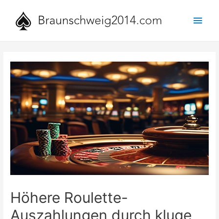
Main
Men
Höhere Roulette-
Auszahlungen durch kluge