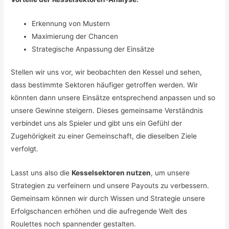
Erkennung von Mustern
Maximierung der Chancen
Strategische Anpassung der Einsätze
Stellen wir uns vor, wir beobachten den Kessel und sehen,
dass bestimmte Sektoren häufiger getroffen werden. Wir
könnten dann unsere Einsätze entsprechend anpassen und so
unsere Gewinne steigern. Dieses gemeinsame Verständnis
verbindet uns als Spieler und gibt uns ein Gefühl der
Zugehörigkeit zu einer Gemeinschaft, die dieselben Ziele
verfolgt.
Lasst uns also die
Kesselsektoren nutzen
, um unsere
Strategien zu verfeinern und unsere Payouts zu verbessern.
Gemeinsam können wir durch Wissen und Strategie unsere
Erfolgschancen erhöhen und die aufregende Welt des
Roulettes noch spannender gestalten.