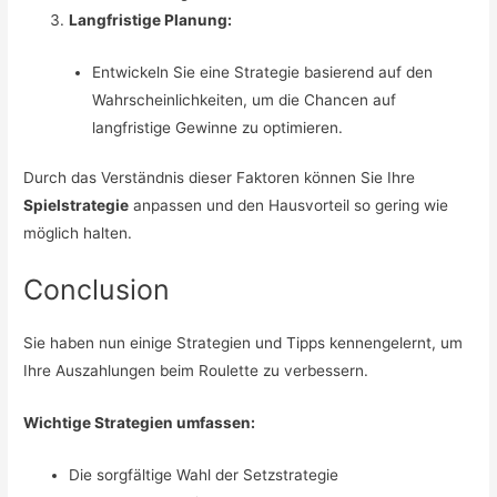
Langfristige Planung:
Entwickeln Sie eine Strategie basierend auf den
Wahrscheinlichkeiten, um die Chancen auf
langfristige Gewinne zu optimieren.
Durch das Verständnis dieser Faktoren können Sie Ihre
Spielstrategie
anpassen und den Hausvorteil so gering wie
möglich halten.
Conclusion
Sie haben nun einige Strategien und Tipps kennengelernt, um
Ihre Auszahlungen beim Roulette zu verbessern.
Wichtige Strategien umfassen:
Die sorgfältige Wahl der Setzstrategie