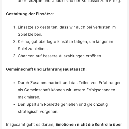
aber Disziplin und Geduld sind der Schlüssel zum Erfolg.
Gestaltung der Einsätze
:
Einsätze so gestalten, dass wir auch bei Verlusten im
Spiel bleiben.
Kleine, gut überlegte Einsätze tätigen, um länger im
Spiel zu bleiben.
Chancen auf bessere Auszahlungen erhöhen.
Gemeinschaft und Erfahrungsaustausch
:
Durch Zusammenarbeit und das Teilen von Erfahrungen
als Gemeinschaft können wir unsere Erfolgschancen
maximieren.
Den Spaß am Roulette genießen und gleichzeitig
strategisch vorgehen.
Insgesamt geht es darum,
Emotionen nicht die Kontrolle über