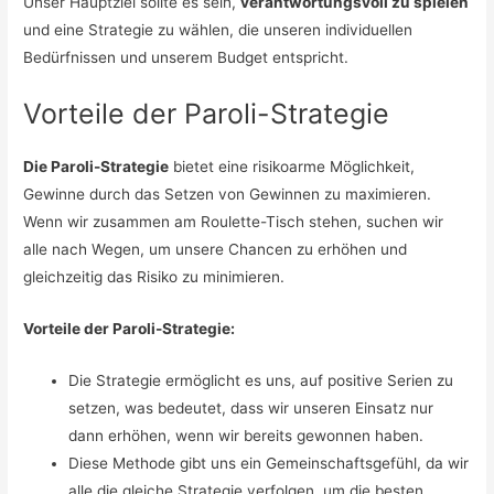
Unser Hauptziel sollte es sein,
verantwortungsvoll zu spielen
und eine Strategie zu wählen, die unseren individuellen
Bedürfnissen und unserem Budget entspricht.
Vorteile der Paroli-Strategie
Die Paroli-Strategie
bietet eine risikoarme Möglichkeit,
Gewinne durch das Setzen von Gewinnen zu maximieren.
Wenn wir zusammen am Roulette-Tisch stehen, suchen wir
alle nach Wegen, um unsere Chancen zu erhöhen und
gleichzeitig das Risiko zu minimieren.
Vorteile der Paroli-Strategie:
Die Strategie ermöglicht es uns, auf positive Serien zu
setzen, was bedeutet, dass wir unseren Einsatz nur
dann erhöhen, wenn wir bereits gewonnen haben.
Diese Methode gibt uns ein Gemeinschaftsgefühl, da wir
alle die gleiche Strategie verfolgen, um die besten