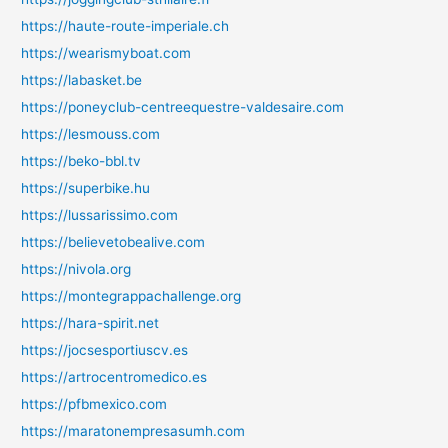
https://haute-route-imperiale.ch
https://wearismyboat.com
https://labasket.be
https://poneyclub-centreequestre-valdesaire.com
https://lesmouss.com
https://beko-bbl.tv
https://superbike.hu
https://lussarissimo.com
https://believetobealive.com
https://nivola.org
https://montegrappachallenge.org
https://hara-spirit.net
https://jocsesportiuscv.es
https://artrocentromedico.es
https://pfbmexico.com
https://maratonempresasumh.com