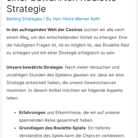
Strategie
Betting Strategies
/ By
Herr Heinz-Werner Roth
In der aufregenden Welt der Casinos
suchen wir alle nach
einem Weg, um den entscheidenden Vorteil zu erlangen. Eine
der häufigsten Fragen ist, ob es möglich ist, das Roulette-Rad
zu schlagen und mit einer Strategie erfolgreich zu sein.
Unsere bewährte Strategie
: Nach vielen Versuchen und
unzähligen Stunden des Spielens glauben wir, dass wir eine
Strategie entwickelt haben, die unsere Gewinnchancen
maximiert. In diesem Artikel möchten wir folgende Aspekte
teilen:
Erfahrungen
und Erkenntnisse, die wir auf unserer
spannenden Reise gesammelt haben.
Grundlagen des Roulette-Spiels
: Ein tieferes
Verständnis des Spiels kann die Chancen verbessern.