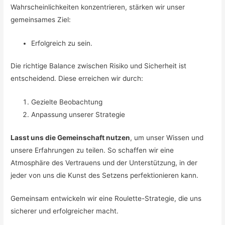
Wahrscheinlichkeiten konzentrieren, stärken wir unser
gemeinsames Ziel:
Erfolgreich zu sein.
Die richtige Balance zwischen Risiko und Sicherheit ist
entscheidend. Diese erreichen wir durch:
Gezielte Beobachtung
Anpassung unserer Strategie
Lasst uns die Gemeinschaft nutzen
, um unser Wissen und
unsere Erfahrungen zu teilen. So schaffen wir eine
Atmosphäre des Vertrauens und der Unterstützung, in der
jeder von uns die Kunst des Setzens perfektionieren kann.
Gemeinsam entwickeln wir eine Roulette-Strategie, die uns
sicherer und erfolgreicher macht.