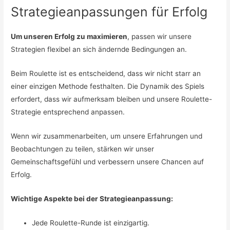
Strategieanpassungen für Erfolg
Um unseren Erfolg zu maximieren
, passen wir unsere
Strategien flexibel an sich ändernde Bedingungen an.
Beim Roulette ist es entscheidend, dass wir nicht starr an
einer einzigen Methode festhalten. Die Dynamik des Spiels
erfordert, dass wir aufmerksam bleiben und unsere Roulette-
Strategie entsprechend anpassen.
Wenn wir zusammenarbeiten, um unsere Erfahrungen und
Beobachtungen zu teilen, stärken wir unser
Gemeinschaftsgefühl und verbessern unsere Chancen auf
Erfolg.
Wichtige Aspekte bei der Strategieanpassung:
Jede Roulette-Runde ist einzigartig.