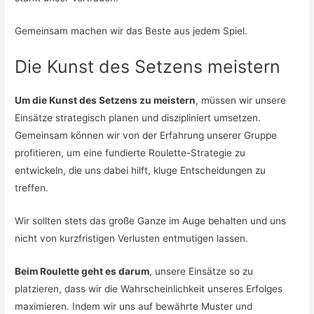
Gemeinsam machen wir das Beste aus jedem Spiel.
Die Kunst des Setzens meistern
Um die Kunst des Setzens zu meistern
, müssen wir unsere
Einsätze strategisch planen und diszipliniert umsetzen.
Gemeinsam können wir von der Erfahrung unserer Gruppe
profitieren, um eine fundierte Roulette-Strategie zu
entwickeln, die uns dabei hilft, kluge Entscheidungen zu
treffen.
Wir sollten stets das große Ganze im Auge behalten und uns
nicht von kurzfristigen Verlusten entmutigen lassen.
Beim Roulette geht es darum
, unsere Einsätze so zu
platzieren, dass wir die Wahrscheinlichkeit unseres Erfolges
maximieren. Indem wir uns auf bewährte Muster und