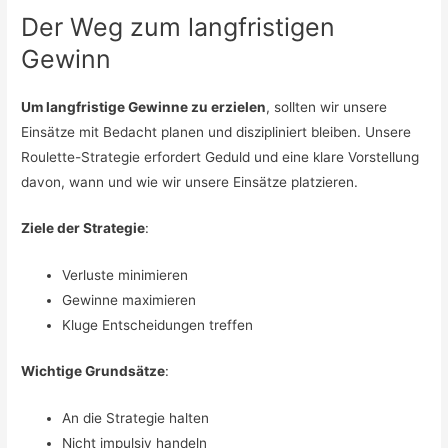
Der Weg zum langfristigen
Gewinn
Um langfristige Gewinne zu erzielen
, sollten wir unsere
Einsätze mit Bedacht planen und diszipliniert bleiben. Unsere
Roulette-Strategie erfordert Geduld und eine klare Vorstellung
davon, wann und wie wir unsere Einsätze platzieren.
Ziele der Strategie
:
Verluste minimieren
Gewinne maximieren
Kluge Entscheidungen treffen
Wichtige Grundsätze
:
An die Strategie halten
Nicht impulsiv handeln