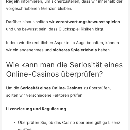
Regeln
informieren, um sicherzustellen, dass wir innerhalb der
vorgeschriebenen Grenzen bleiben.
Darüber hinaus sollten wir
verantwortungsbewusst spielen
und uns bewusst sein, dass Glücksspiel Risiken birgt.
Indem wir die rechtlichen Aspekte im Auge behalten, können
wir ein angenehmes und
sicheres Spielerlebnis
haben.
Wie kann man die Seriosität eines
Online-Casinos überprüfen?
Um die
Seriosität eines Online-Casinos
zu überprüfen,
sollten wir verschiedene Faktoren prüfen.
Lizenzierung und Regulierung
Überprüfen Sie, ob das Casino über eine gültige Lizenz
verfügt.