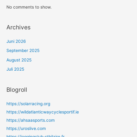
No comments to show.
Archives
Juni 2026
September 2025
August 2025
Juli 2025
Blogroll
https://solarracing.org
https://wildatlanticwaycyclesportif.ie
https://ahsaasports.com
https://uroslive.com
https://joggingclub-sthilaire.fr