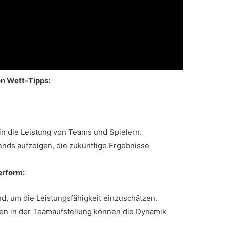
on Wett-Tipps:
 in die Leistung von Teams und Spielern.
nds aufzeigen, die zukünftige Ergebnisse
erform:
nd, um die Leistungsfähigkeit einzuschätzen.
n in der Teamaufstellung können die Dynamik