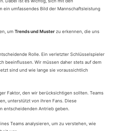
. Dabei ist es wichtig, sich mit den
m ein umfassendes Bild der Mannschaftsleistung
zen, um
Trends und Muster
zu erkennen, die uns
ntscheidende Rolle. Ein verletzter Schlüsselspieler
ch beeinflussen. Wir müssen daher stets auf dem
etzt sind und wie lange sie voraussichtlich
iger Faktor, den wir berücksichtigen sollten. Teams
en, unterstützt von ihren Fans. Diese
n entscheidenden Antrieb geben.
 eines Teams analysieren, um zu verstehen, wie