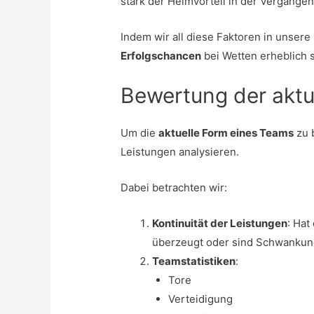
stark der Heimvorteil in der Vergangen
Indem wir all diese Faktoren in unser
Erfolgschancen
bei Wetten erheblich s
Bewertung der aktu
Um die
aktuelle Form eines Teams
zu 
Leistungen analysieren.
Dabei betrachten wir:
Kontinuität der Leistungen
: Hat
überzeugt oder sind Schwankun
Teamstatistiken
:
Tore
Verteidigung