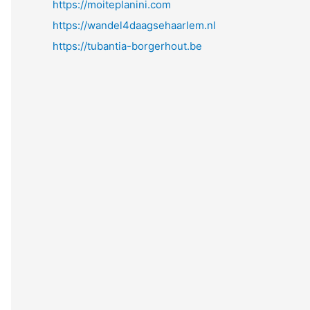
https://moiteplanini.com
https://wandel4daagsehaarlem.nl
https://tubantia-borgerhout.be