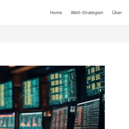
Home
Wett-Strategien
Über